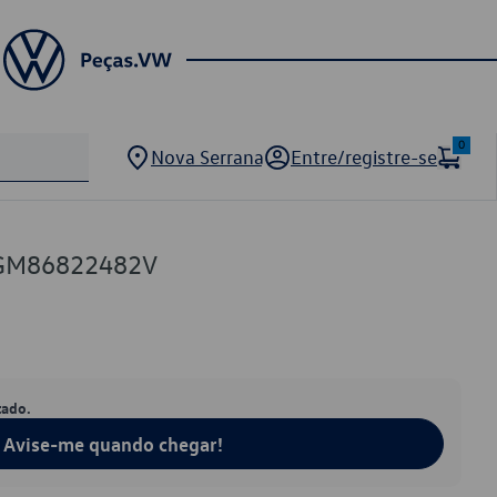
0
Nova Serrana
Entre/registre-se
5GM86822482V
tado.
Avise-me quando chegar!