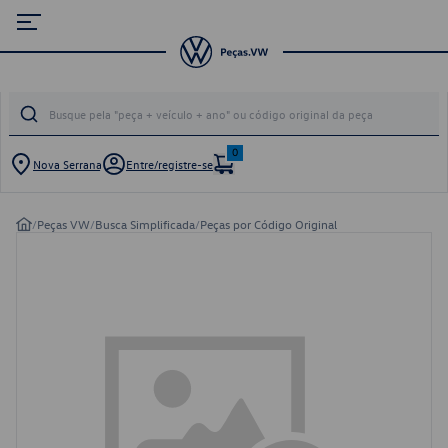
0
Nova Serrana
Entre/registre-se
/
Peças VW
/
Busca Simplificada
/
Peças por Código Original