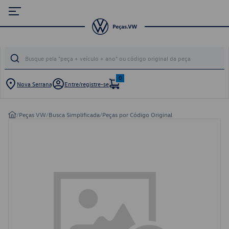
0
Nova Serrana
Entre/registre-se
/
Peças VW
/
Busca Simplificada
/
Peças por Código Original