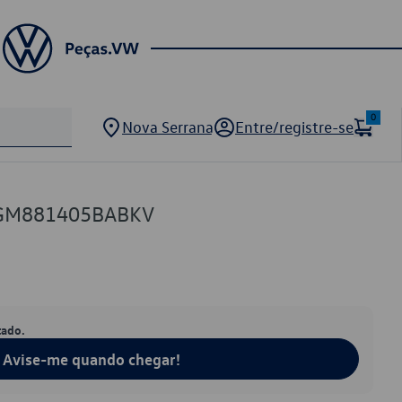
0
Nova Serrana
Entre/registre-se
5GM881405BABKV
tado.
Avise-me quando chegar!