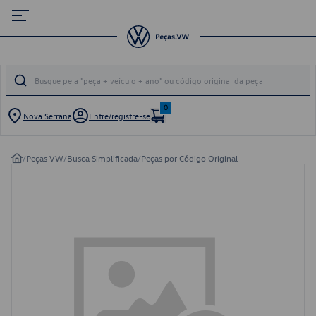
0
Nova Serrana
Entre/registre-se
/
Peças VW
/
Busca Simplificada
/
Peças por Código Original