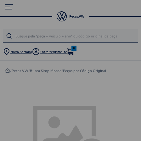
0
Nova Serrana
Entre/registre-se
/
Peças VW
/
Busca Simplificada
/
Peças por Código Original