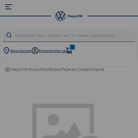
0
Nova Serrana
Entre/registre-se
/
Peças VW
/
Busca Simplificada
/
Peças por Código Original