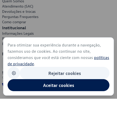
Quem Somos
Atendimento (SAC)
Devoluções e trocas
Perguntas Frequentes
Como comprar
Institucional
Informações Legais
Política de Privacidade
Política de Cookies
Para otimizar sua experiência durante a navegação,
fazemos uso de cookies. Ao continuar no site,
Formas de Pagamento
consideramos que você está ciente com nossas
políticas
de privacidade
.
Segurança
Rejeitar cookies
Aceitar cookies
© 2026 - Volkswagen do Brasil - Todos os direitos reservados