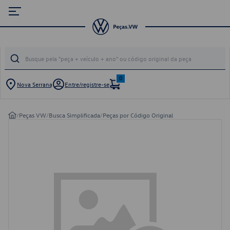
0
Nova Serrana
Entre/registre-se
/
Peças VW
/
Busca Simplificada
/
Peças por Código Original