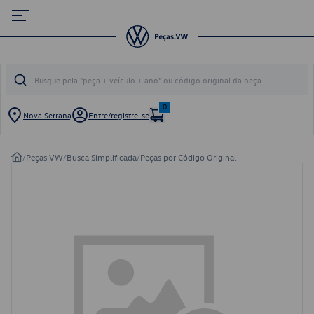
0
Nova Serrana
Entre/registre-se
/
Peças VW
/
Busca Simplificada
/
Peças por Código Original