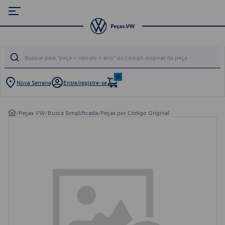
0
Nova Serrana
Entre/registre-se
/
Peças VW
/
Busca Simplificada
/
Peças por Código Original