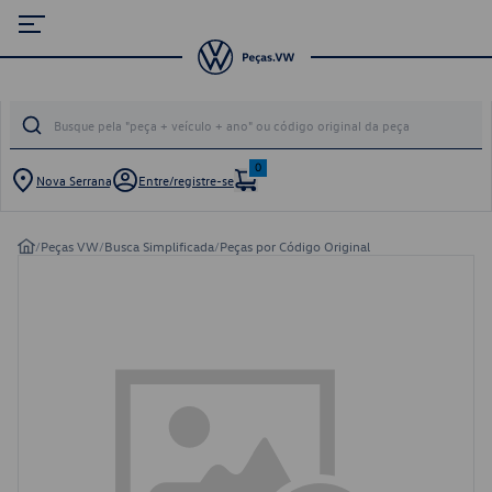
0
Nova Serrana
Entre/registre-se
/
Peças VW
/
Busca Simplificada
/
Peças por Código Original