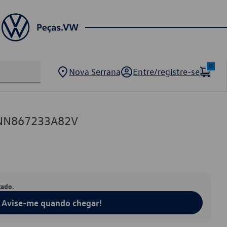
0
Nova Serrana
Entre/registre-se
5NN867233A82V
tado.
Avise-me quando chegar!