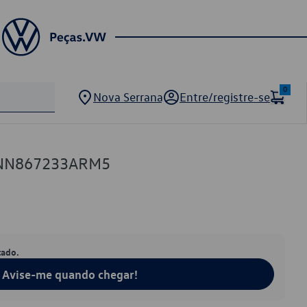
0
Nova Serrana
Entre/registre-se
5NN867233ARM5
tado.
Avise-me quando chegar!