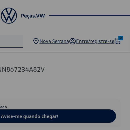
0
Nova Serrana
Entre/registre-se
5NN867234A82V
tado.
Avise-me quando chegar!