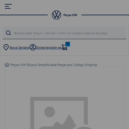
0
Nova Serrana
Entre/registre-se
/
Peças VW
/
Busca Simplificada
/
Peças por Código Original