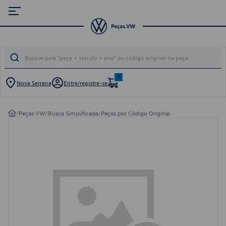
0
Nova Serrana
Entre/registre-se
/
Peças VW
/
Busca Simplificada
/
Peças por Código Original