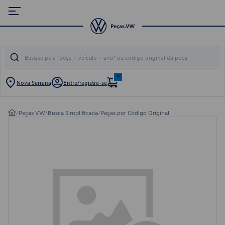
0
Nova Serrana
Entre/registre-se
/
Peças VW
/
Busca Simplificada
/
Peças por Código Original