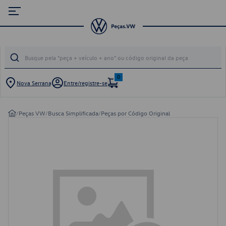
0
Nova Serrana
Entre/registre-se
/
Peças VW
/
Busca Simplificada
/
Peças por Código Original