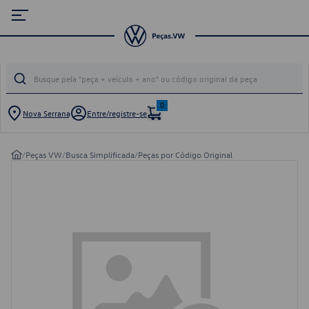
0
Nova Serrana
Entre/registre-se
/
Peças VW
/
Busca Simplificada
/
Peças por Código Original