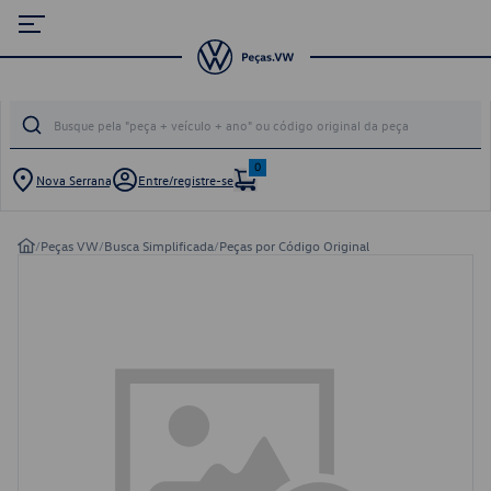
0
Nova Serrana
Entre/registre-se
/
Peças VW
/
Busca Simplificada
/
Peças por Código Original