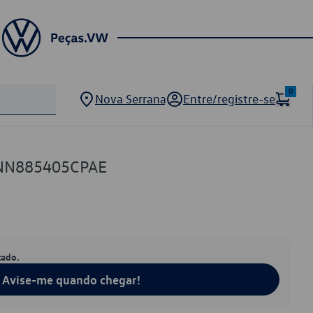
0
Nova Serrana
Entre/registre-se
5NN885405CPAE
tado.
Avise-me quando chegar!