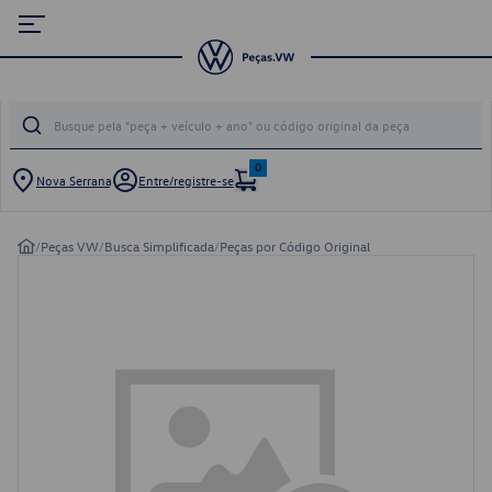
0
Nova Serrana
Entre/registre-se
/
Peças VW
/
Busca Simplificada
/
Peças por Código Original