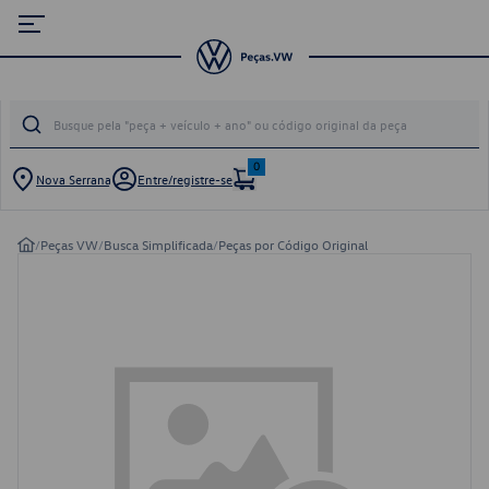
0
Nova Serrana
Entre/registre-se
/
Peças VW
/
Busca Simplificada
/
Peças por Código Original