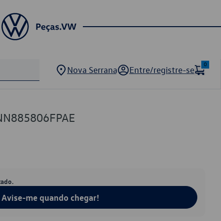
0
Nova Serrana
Entre/registre-se
5NN885806FPAE
tado.
Avise-me quando chegar!