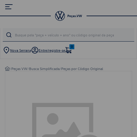
0
Nova Serrana
Entre/registre-se
/
Peças VW
/
Busca Simplificada
/
Peças por Código Original