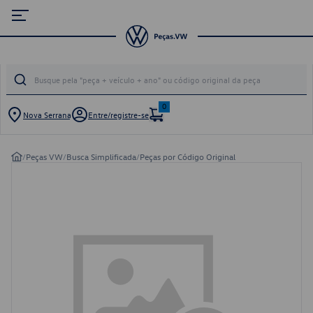
0
Nova Serrana
Entre/registre-se
/
Peças VW
/
Busca Simplificada
/
Peças por Código Original