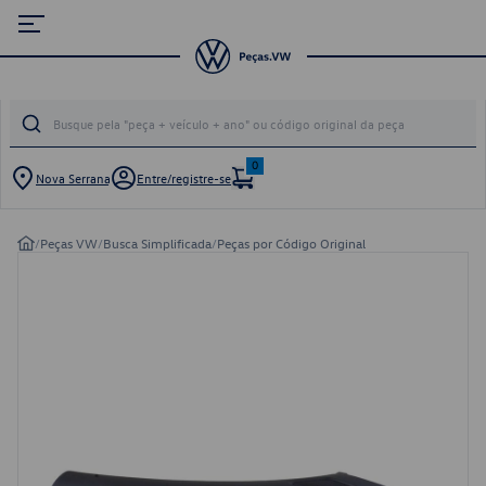
0
Nova Serrana
Entre/registre-se
/
Peças VW
/
Busca Simplificada
/
Peças por Código Original