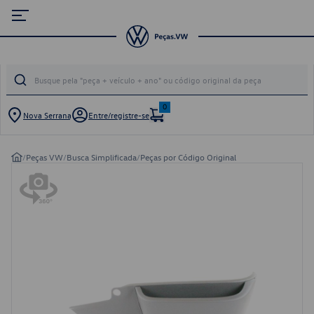
0
Nova Serrana
Entre/registre-se
/
Peças VW
/
Busca Simplificada
/
Peças por Código Original