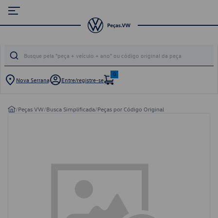
0
Nova Serrana
Entre/registre-se
/
Peças VW
/
Busca Simplificada
/
Peças por Código Original