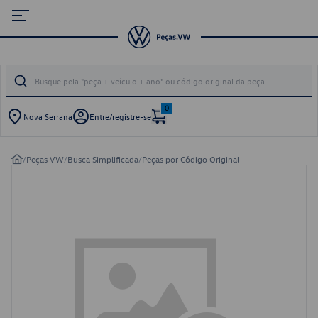
0
Nova Serrana
Entre/registre-se
/
Peças VW
/
Busca Simplificada
/
Peças por Código Original