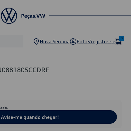
0
Nova Serrana
Entre/registre-se
5U0881805CCDRF
tado.
Avise-me quando chegar!