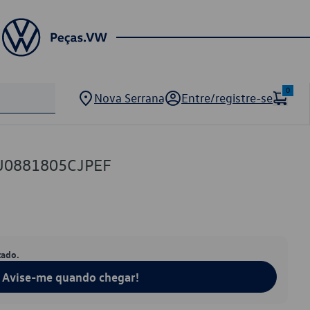
0
Nova Serrana
Entre/registre-se
U0881805CJPEF
tado.
Avise-me quando chegar!