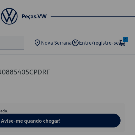
0
Nova Serrana
Entre/registre-se
5U0885405CPDRF
tado.
Avise-me quando chegar!