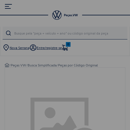
0
Nova Serrana
Entre/registre-se
/
Peças VW
/
Busca Simplificada
/
Peças por Código Original