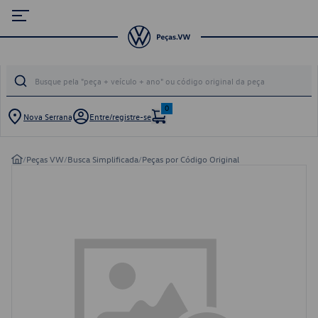
0
Nova Serrana
Entre/registre-se
/
Peças VW
/
Busca Simplificada
/
Peças por Código Original