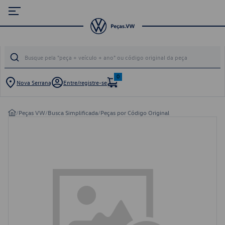
0
Nova Serrana
Entre/registre-se
/
Peças VW
/
Busca Simplificada
/
Peças por Código Original