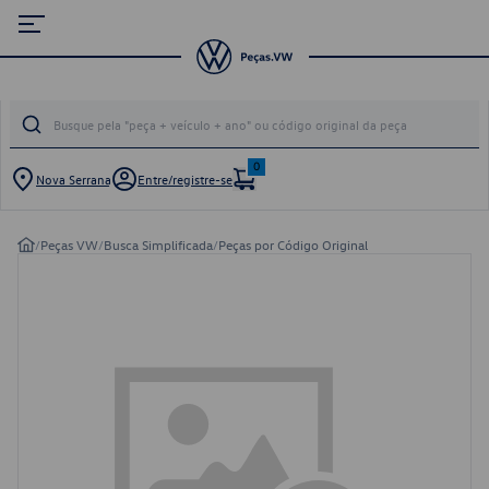
0
Nova Serrana
Entre/registre-se
/
Peças VW
/
Busca Simplificada
/
Peças por Código Original