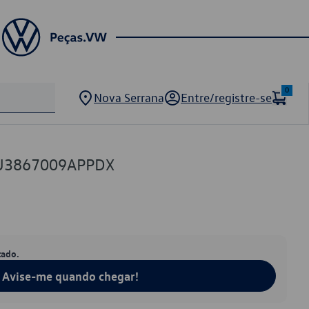
0
Nova Serrana
Entre/registre-se
5U3867009APPDX
tado.
Avise-me quando chegar!