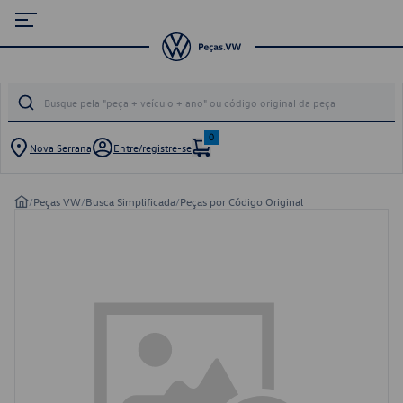
0
Nova Serrana
Entre/registre-se
/
Peças VW
/
Busca Simplificada
/
Peças por Código Original