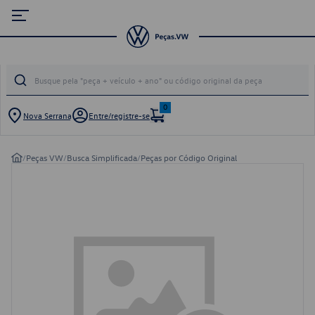
0
Nova Serrana
Entre/registre-se
/
Peças VW
/
Busca Simplificada
/
Peças por Código Original