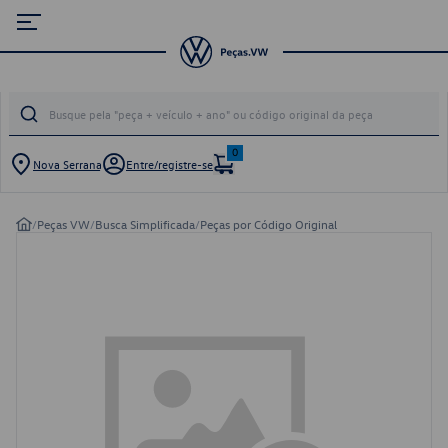
0
Nova Serrana
Entre/registre-se
/
Peças VW
/
Busca Simplificada
/
Peças por Código Original