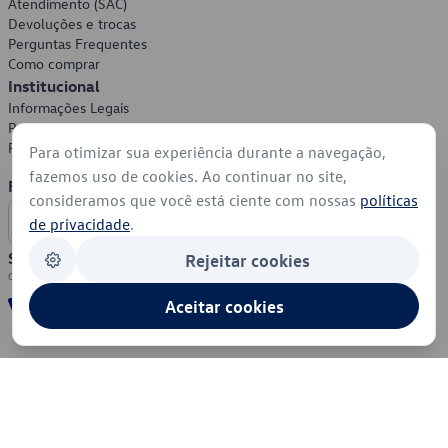
Atendimento (SAC)
Devoluções e trocas
Perguntas Frequentes
Como comprar
Institucional
Informações Legais
Política de Privacidade
Política de Cookies
Para otimizar sua experiência durante a navegação,
fazemos uso de cookies. Ao continuar no site,
Formas de Pagamento
consideramos que você está ciente com nossas
políticas
de privacidade
.
Segurança
Rejeitar cookies
Aceitar cookies
© 2026 - Volkswagen do Brasil - Todos os direitos reservados