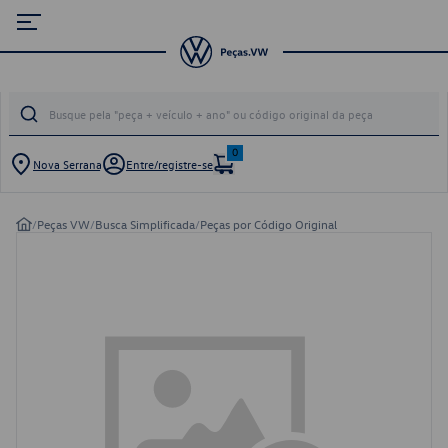
0
Nova Serrana
Entre/registre-se
/
Peças VW
/
Busca Simplificada
/
Peças por Código Original