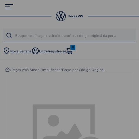
0
Nova Serrana
Entre/registre-se
/
Peças VW
/
Busca Simplificada
/
Peças por Código Original