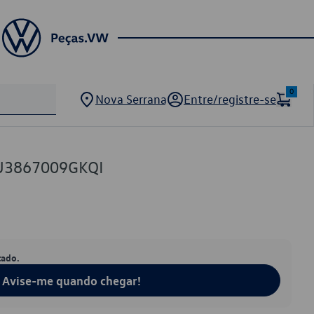
0
Nova Serrana
Entre/registre-se
U3867009GKQI
tado.
Avise-me quando chegar!