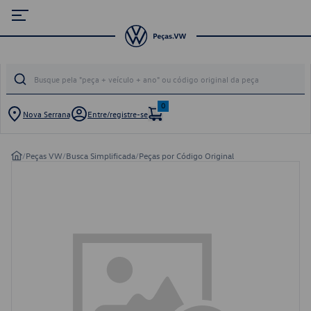
0
Nova Serrana
Entre/registre-se
/
Peças VW
/
Busca Simplificada
/
Peças por Código Original