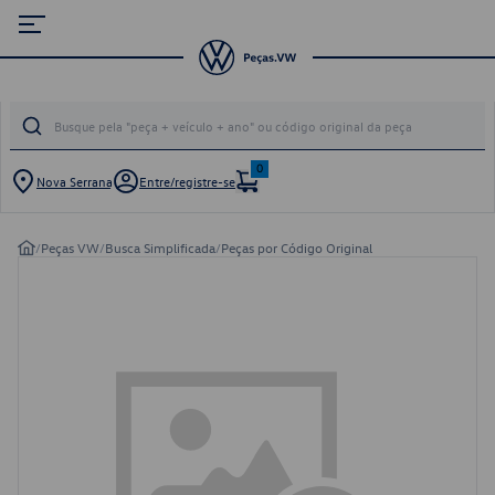
0
Nova Serrana
Entre/registre-se
/
Peças VW
/
Busca Simplificada
/
Peças por Código Original