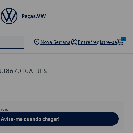
0
Nova Serrana
Entre/registre-se
U3867010ALJLS
tado.
Avise-me quando chegar!