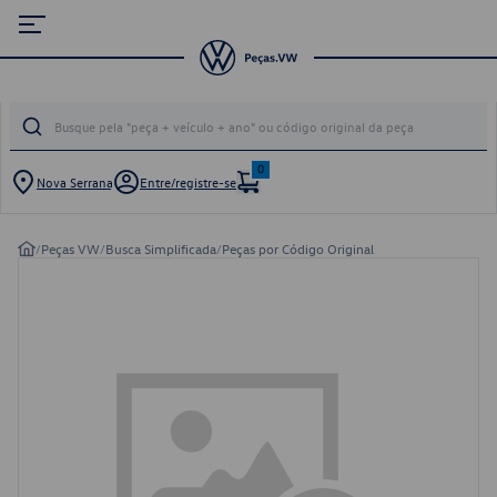
0
Nova Serrana
Entre/registre-se
/
Peças VW
/
Busca Simplificada
/
Peças por Código Original