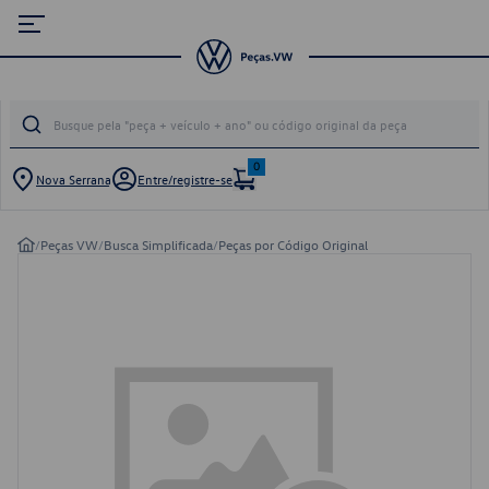
0
Nova Serrana
Entre/registre-se
/
Peças VW
/
Busca Simplificada
/
Peças por Código Original